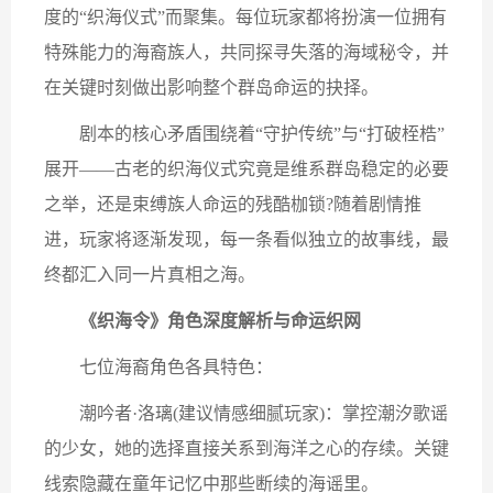
度的“织海仪式”而聚集。每位玩家都将扮演一位拥有
特殊能力的海裔族人，共同探寻失落的海域秘令，并
在关键时刻做出影响整个群岛命运的抉择。
剧本的核心矛盾围绕着“守护传统”与“打破桎梏”
展开——古老的织海仪式究竟是维系群岛稳定的必要
之举，还是束缚族人命运的残酷枷锁?随着剧情推
进，玩家将逐渐发现，每一条看似独立的故事线，最
终都汇入同一片真相之海。
《织海令》角色深度解析与命运织网
七位海裔角色各具特色：
潮吟者·洛璃(建议情感细腻玩家)：掌控潮汐歌谣
的少女，她的选择直接关系到海洋之心的存续。关键
线索隐藏在童年记忆中那些断续的海谣里。