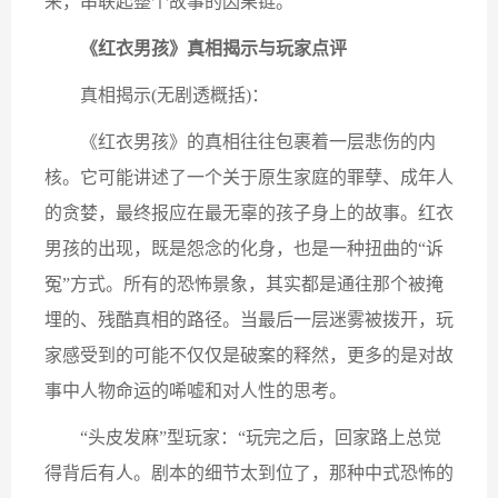
来，串联起整个故事的因果链。
《红衣男孩》真相揭示与玩家点评
真相揭示(无剧透概括)：
《红衣男孩》的真相往往包裹着一层悲伤的内
核。它可能讲述了一个关于原生家庭的罪孽、成年人
的贪婪，最终报应在最无辜的孩子身上的故事。红衣
男孩的出现，既是怨念的化身，也是一种扭曲的“诉
冤”方式。所有的恐怖景象，其实都是通往那个被掩
埋的、残酷真相的路径。当最后一层迷雾被拨开，玩
家感受到的可能不仅仅是破案的释然，更多的是对故
事中人物命运的唏嘘和对人性的思考。
“头皮发麻”型玩家：“玩完之后，回家路上总觉
得背后有人。剧本的细节太到位了，那种中式恐怖的