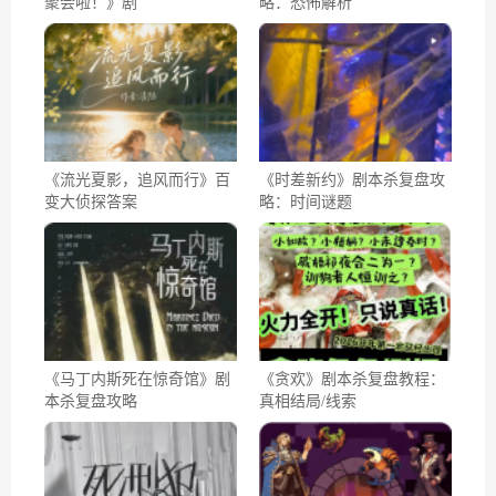
聚会啦！》剧
略：恐怖解析
《流光夏影，追风而行》百
《时差新约》剧本杀复盘攻
变大侦探答案
略：时间谜题
《马丁内斯死在惊奇馆》剧
《贪欢》剧本杀复盘教程：
本杀复盘攻略
真相结局/线索