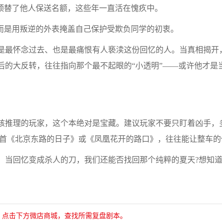
替了他人保送名额，这些年一直活在愧疚中。
是用叛逆的外表掩盖自己保护受欺负同学的初衷。
怀念过去、也是最痛恨有人亵渎这份回忆的人。当真相揭开，
后的大反转，往往指向那个最不起眼的“小透明”——或许他才是
推理的玩家，这个本绝对是宝藏。建议玩家不要只盯着凶手，
上一首《北京东路的日子》或《凤凰花开的路口》，往往能让整车
回忆变成杀人的刀，我们还能否找回那个纯粹的夏天?想知道你
，点击下方微店商城，查找所需复盘剧本。