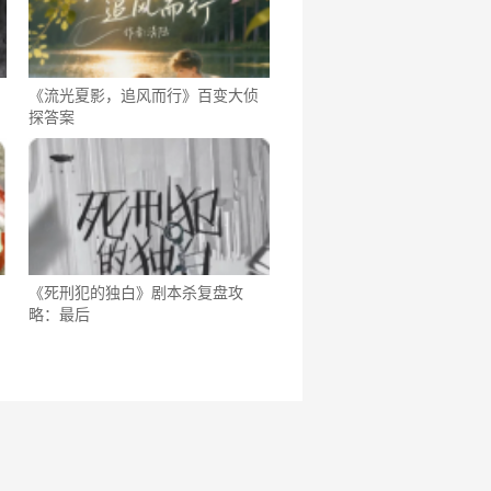
《流光夏影，追风而行》百变大侦
探答案
《死刑犯的独白》剧本杀复盘攻
略：最后