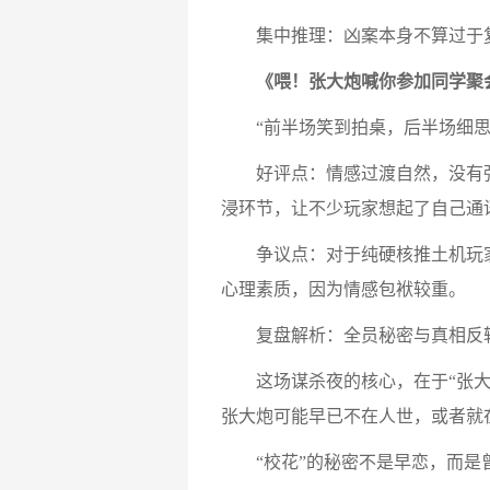
集中推理：凶案本身不算过于复杂
《喂！张大炮喊你参加同学聚
“前半场笑到拍桌，后半场细思
好评点：情感过渡自然，没有强行
浸环节，让不少玩家想起了自己通
争议点：对于纯硬核推土机玩家来
心理素质，因为情感包袱较重。
复盘解析：全员秘密与真相反转
这场谋杀夜的核心，在于“张大炮
张大炮可能早已不在人世，或者就
“校花”的秘密不是早恋，而是曾