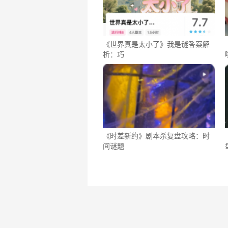
《世界真是太小了》我是谜答案解
析：巧
《时差新约》剧本杀复盘攻略：时
间谜题