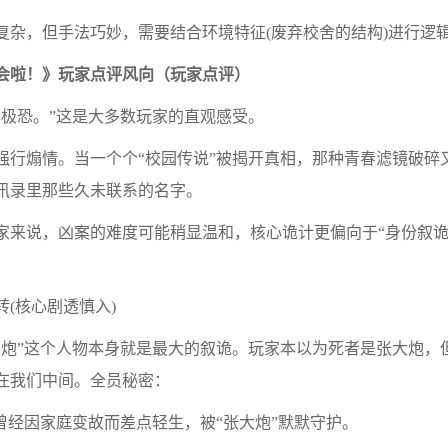
，但手法巧妙，需要结合环境特征(废弃校舍的结构)进行逻
会啦！》玩家点评风向（玩家点评）
极恐。”这是大多数玩家的直观感受。
煽情。当一个个“校园传说”被揭开真相，那种青春滤镜破碎
讯录里那些久未联系的名字。
说，凶案的难度可能稍显温和，核心诡计更偏向于“身份叙诡”
(核心剧透慎入)
”这个人物本身就是最大的叙诡。玩家本以为死者是张大炮，
在我们中间。全员秘密：
经因家庭变故而差点轻生，被“张大炮”默默守护。