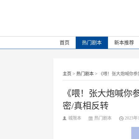
首页
热门剧本
新本推荐
主页
>
热门剧本
> 《喂！张大炮喊你参
《喂！张大炮喊你
密/真相反转
城限本
热门剧本
2023年