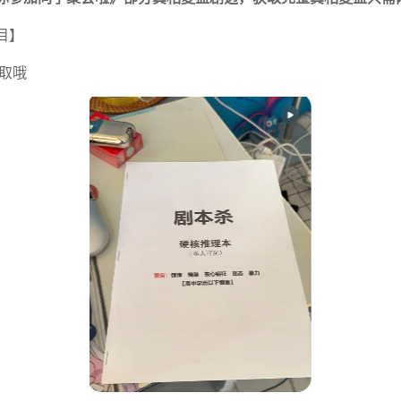
目】
取哦