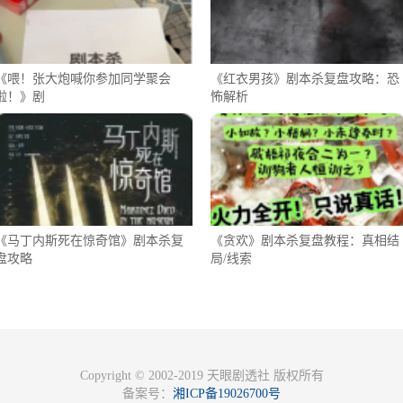
《喂！张大炮喊你参加同学聚会
《红衣男孩》剧本杀复盘攻略：恐
啦！》剧
怖解析
《马丁内斯死在惊奇馆》剧本杀复
《贪欢》剧本杀复盘教程：真相结
盘攻略
局/线索
Copyright © 2002-2019 天眼剧透社 版权所有
备案号：
湘ICP备19026700号