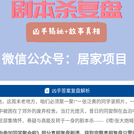
凶手答案复盘解析
，这周末老地方，咱们必须聚一聚!”一张泛黄的同学录照片，
中被困在了郊外的废弃校舍。当灯光熄灭，昔日的同窗倒在血泊
这部集情怀、悬疑与高能反转于一身的剧本杀——《喂!张大炮喊
你参加同学聚会啦》部分真相复盘剧透，获取完整真相复盘只需