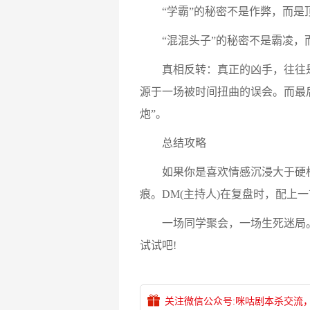
“学霸”的秘密不是作弊，而是顶
“混混头子”的秘密不是霸凌，而
真相反转：真正的凶手，往往是最
源于一场被时间扭曲的误会。而最
炮”。
总结攻略
如果你是喜欢情感沉浸大于硬核
痕。DM(主持人)在复盘时，配
一场同学聚会，一场生死迷局。当
试试吧!
关注微信公众号:咪咕剧本杀交流